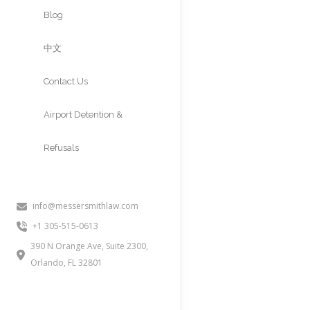
Approvals
Blog
中文
Contact Us
Airport Detention &
Refusals
info@messersmithlaw.com
+1 305-515-0613
390 N Orange Ave, Suite 2300,
Orlando, FL 32801